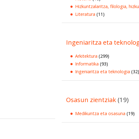
Hizkuntzalaritza, filologia, hizk
Literatura
(11)
Ingeniaritza eta teknolo
Arkitektura
(299)
Informatika
(93)
Ingeniaritza eta teknologia
(32
Osasun zientziak
(19)
Medikuntza eta osasuna
(19)