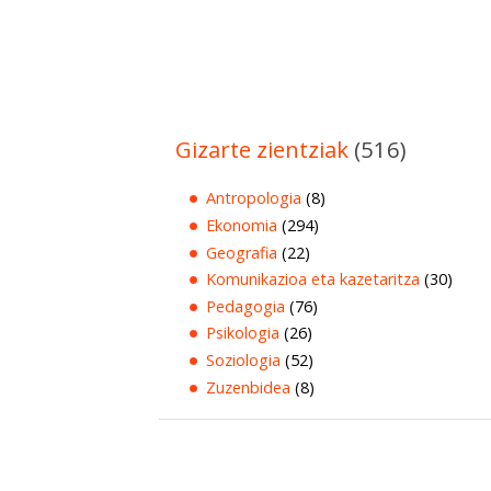
Gizarte zientziak
(516)
Antropologia
(8)
Ekonomia
(294)
Geografia
(22)
Komunikazioa eta kazetaritza
(30)
Pedagogia
(76)
Psikologia
(26)
Soziologia
(52)
Zuzenbidea
(8)