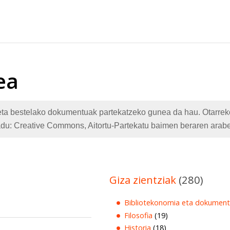
ea
te eta bestelako dokumentuak partekatzeko gunea da hau. Otarr
adu: Creative Commons, Aitortu-Partekatu baimen beraren arabe
Giza zientziak
(280)
Bibliotekonomia eta dokument
Filosofia
(19)
Historia
(18)