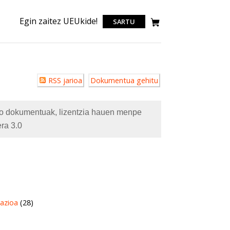
Egin zaitez UEUkide!
SARTU
Erabiltzailearen
RSS jarioa
Dokumentua gehitu
akzioak
eko dokumentuak, lizentzia hauen menpe
ra 3.0
azioa
(28)