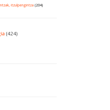
untzak, itzulpengintza
(204)
gia
(424)
)