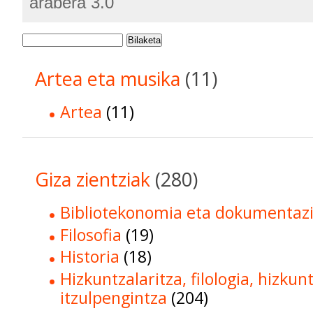
arabera 3.0
Bilaketa
Artea eta musika
(11)
Artea
(11)
Giza zientziak
(280)
Bibliotekonomia eta dokumentaz
Filosofia
(19)
Historia
(18)
Hizkuntzalaritza, filologia, hizkun
itzulpengintza
(204)