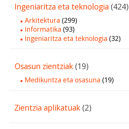
Ingeniaritza eta teknologia
(424)
Arkitektura
(299)
Informatika
(93)
Ingeniaritza eta teknologia
(32)
Osasun zientziak
(19)
Medikuntza eta osasuna
(19)
Zientzia aplikatuak
(2)