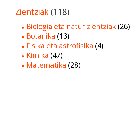
Zientziak
(118)
Biologia eta natur zientziak
(26)
Botanika
(13)
Fisika eta astrofisika
(4)
Kimika
(47)
Matematika
(28)