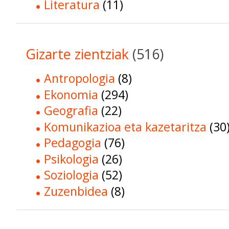
Literatura
(11)
Gizarte zientziak
(516)
Antropologia
(8)
Ekonomia
(294)
Geografia
(22)
Komunikazioa eta kazetaritza
(30
Pedagogia
(76)
Psikologia
(26)
Soziologia
(52)
Zuzenbidea
(8)