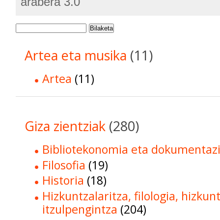
arabera 3.0
Bilaketa
Artea eta musika
(11)
Artea
(11)
Giza zientziak
(280)
Bibliotekonomia eta dokumentaz
Filosofia
(19)
Historia
(18)
Hizkuntzalaritza, filologia, hizkun
itzulpengintza
(204)