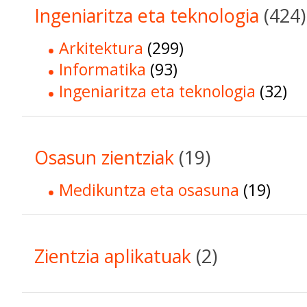
Ingeniaritza eta teknologia
(424)
Arkitektura
(299)
Informatika
(93)
Ingeniaritza eta teknologia
(32)
Osasun zientziak
(19)
Medikuntza eta osasuna
(19)
Zientzia aplikatuak
(2)