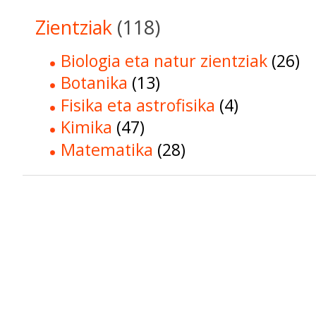
Zientziak
(118)
Biologia eta natur zientziak
(26)
Botanika
(13)
Fisika eta astrofisika
(4)
Kimika
(47)
Matematika
(28)