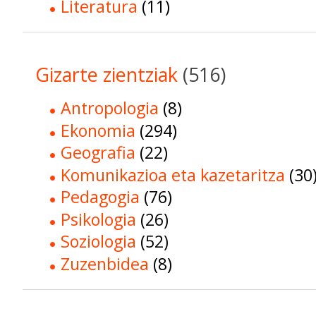
Literatura
(11)
Gizarte zientziak
(516)
Antropologia
(8)
Ekonomia
(294)
Geografia
(22)
Komunikazioa eta kazetaritza
(30
Pedagogia
(76)
Psikologia
(26)
Soziologia
(52)
Zuzenbidea
(8)