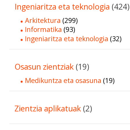
Ingeniaritza eta teknologia
(424)
Arkitektura
(299)
Informatika
(93)
Ingeniaritza eta teknologia
(32)
Osasun zientziak
(19)
Medikuntza eta osasuna
(19)
Zientzia aplikatuak
(2)