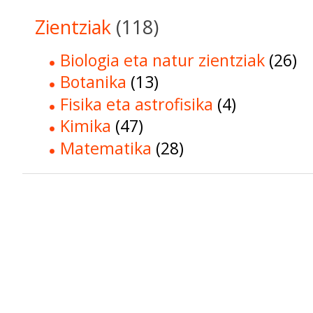
Zientziak
(118)
Biologia eta natur zientziak
(26)
Botanika
(13)
Fisika eta astrofisika
(4)
Kimika
(47)
Matematika
(28)