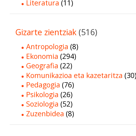
Literatura
(11)
Gizarte zientziak
(516)
Antropologia
(8)
Ekonomia
(294)
Geografia
(22)
Komunikazioa eta kazetaritza
(30
Pedagogia
(76)
Psikologia
(26)
Soziologia
(52)
Zuzenbidea
(8)