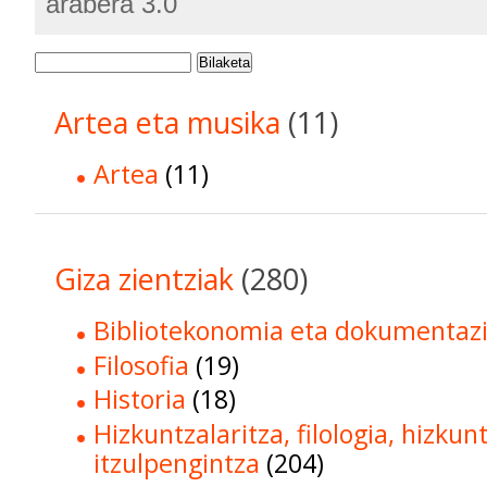
arabera 3.0
Bilaketa
Artea eta musika
(11)
Artea
(11)
Giza zientziak
(280)
Bibliotekonomia eta dokumentaz
Filosofia
(19)
Historia
(18)
Hizkuntzalaritza, filologia, hizkun
itzulpengintza
(204)