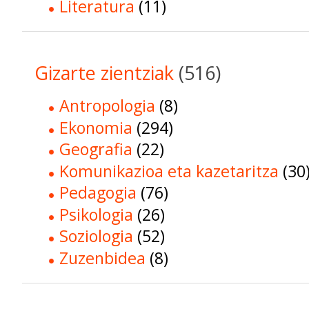
Literatura
(11)
Gizarte zientziak
(516)
Antropologia
(8)
Ekonomia
(294)
Geografia
(22)
Komunikazioa eta kazetaritza
(30
Pedagogia
(76)
Psikologia
(26)
Soziologia
(52)
Zuzenbidea
(8)