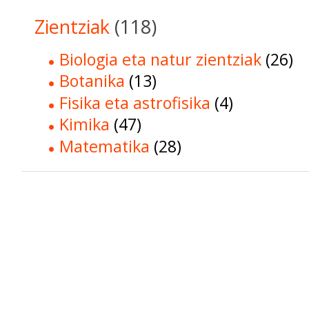
Zientziak
(118)
Biologia eta natur zientziak
(26)
Botanika
(13)
Fisika eta astrofisika
(4)
Kimika
(47)
Matematika
(28)