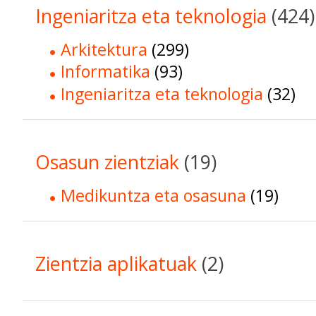
Ingeniaritza eta teknologia
(424)
Arkitektura
(299)
Informatika
(93)
Ingeniaritza eta teknologia
(32)
Osasun zientziak
(19)
Medikuntza eta osasuna
(19)
Zientzia aplikatuak
(2)