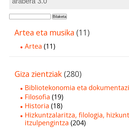
arabera 3.0
Bilaketa
Artea eta musika
(11)
Artea
(11)
Giza zientziak
(280)
Bibliotekonomia eta dokumentaz
Filosofia
(19)
Historia
(18)
Hizkuntzalaritza, filologia, hizkun
itzulpengintza
(204)