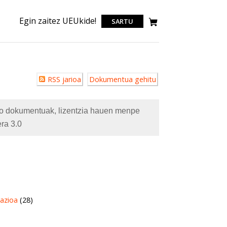
Egin zaitez UEUkide!
SARTU
Erabiltzailearen
RSS jarioa
Dokumentua gehitu
akzioak
eko dokumentuak, lizentzia hauen menpe
ra 3.0
azioa
(28)