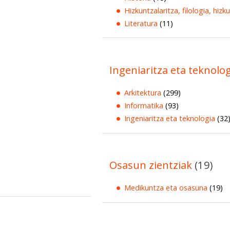
Hizkuntzalaritza, filologia, hizk
Literatura
(11)
Ingeniaritza eta teknolo
Arkitektura
(299)
Informatika
(93)
Ingeniaritza eta teknologia
(32
Osasun zientziak
(19)
Medikuntza eta osasuna
(19)