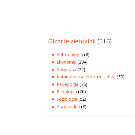
Gizarte zientziak
(516)
Antropologia
(8)
Ekonomia
(294)
Geografia
(22)
Komunikazioa eta kazetaritza
(30)
Pedagogia
(76)
Psikologia
(26)
Soziologia
(52)
Zuzenbidea
(8)