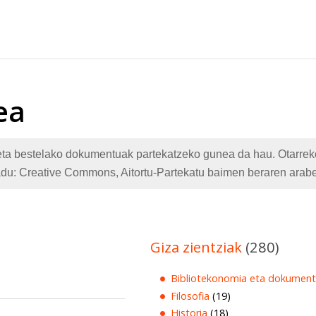
ea
te eta bestelako dokumentuak partekatzeko gunea da hau. Otarr
adu: Creative Commons, Aitortu-Partekatu baimen beraren arabe
Giza zientziak
(280)
Bibliotekonomia eta dokument
Filosofia
(19)
Historia
(18)