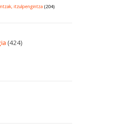
untzak, itzulpengintza
(204)
gia
(424)
)