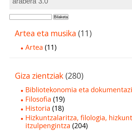
arabera 3.0
Bilaketa
Artea eta musika
(11)
Artea
(11)
Giza zientziak
(280)
Bibliotekonomia eta dokumentaz
Filosofia
(19)
Historia
(18)
Hizkuntzalaritza, filologia, hizkun
itzulpengintza
(204)