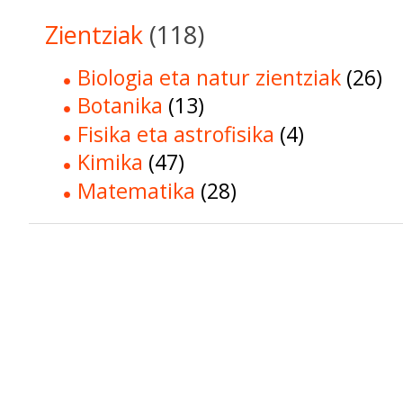
Zientziak
(118)
Biologia eta natur zientziak
(26)
Botanika
(13)
Fisika eta astrofisika
(4)
Kimika
(47)
Matematika
(28)