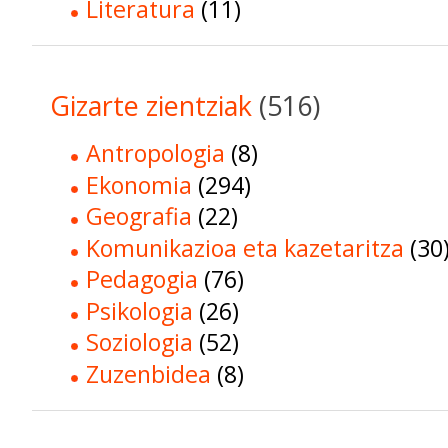
Literatura
(11)
Gizarte zientziak
(516)
Antropologia
(8)
Ekonomia
(294)
Geografia
(22)
Komunikazioa eta kazetaritza
(30
Pedagogia
(76)
Psikologia
(26)
Soziologia
(52)
Zuzenbidea
(8)