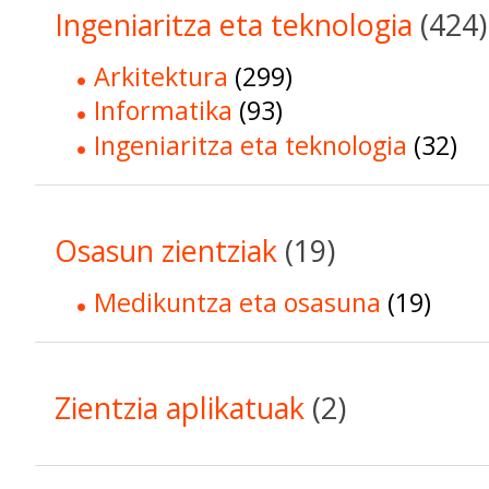
Ingeniaritza eta teknologia
(424)
Arkitektura
(299)
Informatika
(93)
Ingeniaritza eta teknologia
(32)
Osasun zientziak
(19)
Medikuntza eta osasuna
(19)
Zientzia aplikatuak
(2)