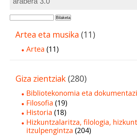
arabera 3.0
Bilaketa
Artea eta musika
(11)
Artea
(11)
Giza zientziak
(280)
Bibliotekonomia eta dokumentaz
Filosofia
(19)
Historia
(18)
Hizkuntzalaritza, filologia, hizkun
itzulpengintza
(204)