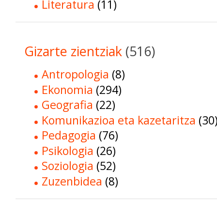
Literatura
(11)
Gizarte zientziak
(516)
Antropologia
(8)
Ekonomia
(294)
Geografia
(22)
Komunikazioa eta kazetaritza
(30
Pedagogia
(76)
Psikologia
(26)
Soziologia
(52)
Zuzenbidea
(8)