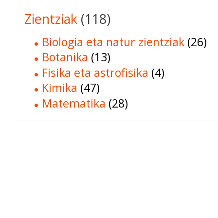
Zientziak
(118)
Biologia eta natur zientziak
(26)
Botanika
(13)
Fisika eta astrofisika
(4)
Kimika
(47)
Matematika
(28)