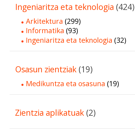
Ingeniaritza eta teknologia
(424)
Arkitektura
(299)
Informatika
(93)
Ingeniaritza eta teknologia
(32)
Osasun zientziak
(19)
Medikuntza eta osasuna
(19)
Zientzia aplikatuak
(2)