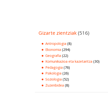
Gizarte zientziak
(516)
Antropologia
(8)
Ekonomia
(294)
Geografia
(22)
Komunikazioa eta kazetaritza
(30)
Pedagogia
(76)
Psikologia
(26)
Soziologia
(52)
Zuzenbidea
(8)