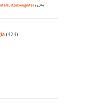
untzak, itzulpengintza
(204)
gia
(424)
)