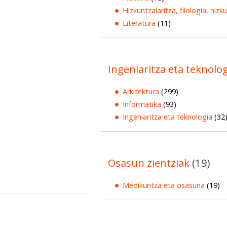
Hizkuntzalaritza, filologia, hizk
Literatura
(11)
Ingeniaritza eta teknolo
Arkitektura
(299)
Informatika
(93)
Ingeniaritza eta teknologia
(32
Osasun zientziak
(19)
Medikuntza eta osasuna
(19)