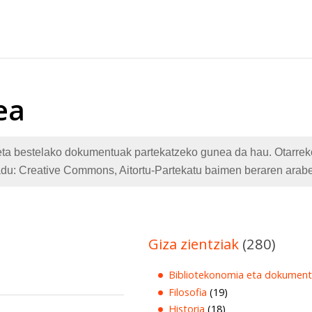
ea
te eta bestelako dokumentuak partekatzeko gunea da hau. Otarr
adu: Creative Commons, Aitortu-Partekatu baimen beraren arabe
Giza zientziak
(280)
Bibliotekonomia eta dokument
Filosofia
(19)
Historia
(18)