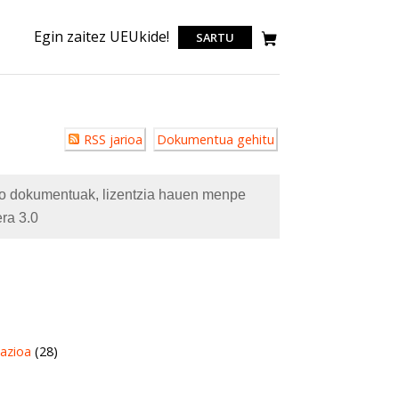
Egin zaitez UEUkide!
SARTU
Erabiltzailearen
RSS jarioa
Dokumentua gehitu
akzioak
eko dokumentuak, lizentzia hauen menpe
ra 3.0
azioa
(28)