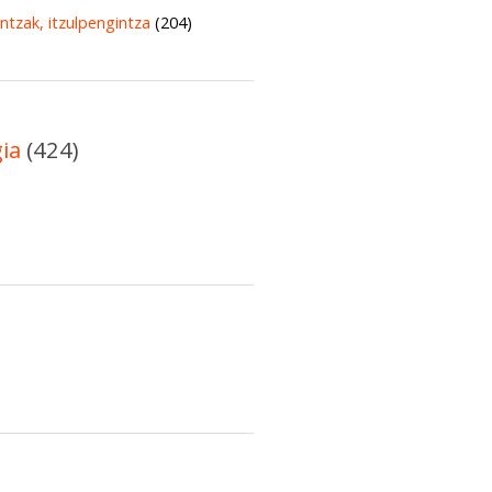
untzak, itzulpengintza
(204)
gia
(424)
)