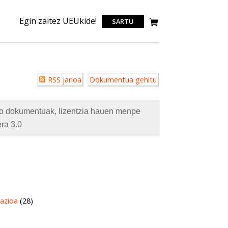
Egin zaitez UEUkide!
SARTU
Erabiltzailearen
RSS jarioa
Dokumentua gehitu
akzioak
eko dokumentuak, lizentzia hauen menpe
ra 3.0
azioa
(28)