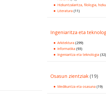
Hizkuntzalaritza, filologia, hizk
Literatura
(11)
Ingeniaritza eta teknolo
Arkitektura
(299)
Informatika
(93)
Ingeniaritza eta teknologia
(32
Osasun zientziak
(19)
Medikuntza eta osasuna
(19)