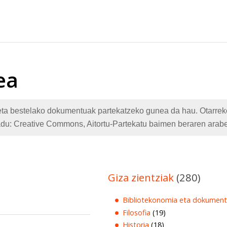
ea
te eta bestelako dokumentuak partekatzeko gunea da hau. Otarr
adu: Creative Commons, Aitortu-Partekatu baimen beraren arabe
Giza zientziak
(280)
Bibliotekonomia eta dokument
Filosofia
(19)
Historia
(18)