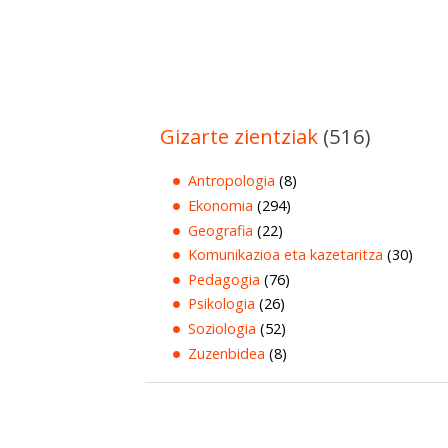
Gizarte zientziak
(516)
Antropologia
(8)
Ekonomia
(294)
Geografia
(22)
Komunikazioa eta kazetaritza
(30)
Pedagogia
(76)
Psikologia
(26)
Soziologia
(52)
Zuzenbidea
(8)