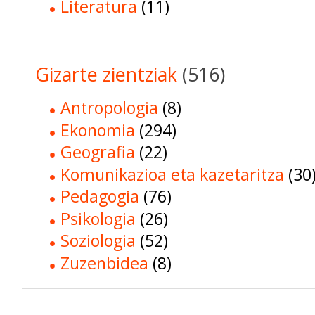
Literatura
(11)
Gizarte zientziak
(516)
Antropologia
(8)
Ekonomia
(294)
Geografia
(22)
Komunikazioa eta kazetaritza
(30
Pedagogia
(76)
Psikologia
(26)
Soziologia
(52)
Zuzenbidea
(8)