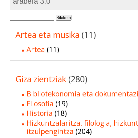
arabera 3.0
Bilaketa
Artea eta musika
(11)
Artea
(11)
Giza zientziak
(280)
Bibliotekonomia eta dokumentaz
Filosofia
(19)
Historia
(18)
Hizkuntzalaritza, filologia, hizkun
itzulpengintza
(204)