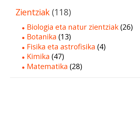
Zientziak
(118)
Biologia eta natur zientziak
(26)
Botanika
(13)
Fisika eta astrofisika
(4)
Kimika
(47)
Matematika
(28)