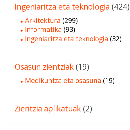
Ingeniaritza eta teknologia
(424)
Arkitektura
(299)
Informatika
(93)
Ingeniaritza eta teknologia
(32)
Osasun zientziak
(19)
Medikuntza eta osasuna
(19)
Zientzia aplikatuak
(2)