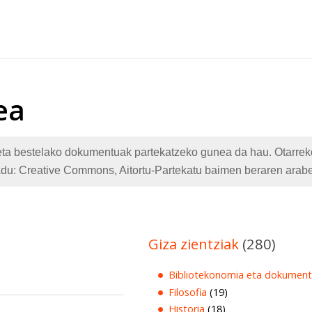
ea
te eta bestelako dokumentuak partekatzeko gunea da hau. Otarr
adu: Creative Commons, Aitortu-Partekatu baimen beraren arabe
Giza zientziak
(280)
Bibliotekonomia eta dokument
Filosofia
(19)
Historia
(18)