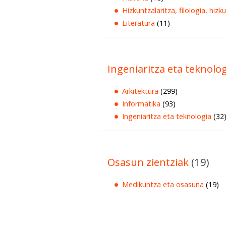
Hizkuntzalaritza, filologia, hizk
Literatura
(11)
Ingeniaritza eta teknolo
Arkitektura
(299)
Informatika
(93)
Ingeniaritza eta teknologia
(32
Osasun zientziak
(19)
Medikuntza eta osasuna
(19)