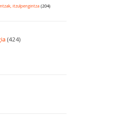
untzak, itzulpengintza
(204)
gia
(424)
)