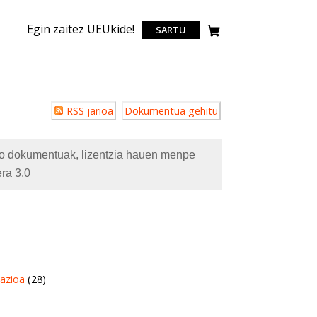
Egin zaitez UEUkide!
SARTU
Erabiltzailearen
RSS jarioa
Dokumentua gehitu
akzioak
eko dokumentuak, lizentzia hauen menpe
ra 3.0
azioa
(28)