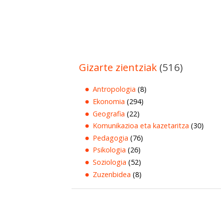
Gizarte zientziak
(516)
Antropologia
(8)
Ekonomia
(294)
Geografia
(22)
Komunikazioa eta kazetaritza
(30)
Pedagogia
(76)
Psikologia
(26)
Soziologia
(52)
Zuzenbidea
(8)