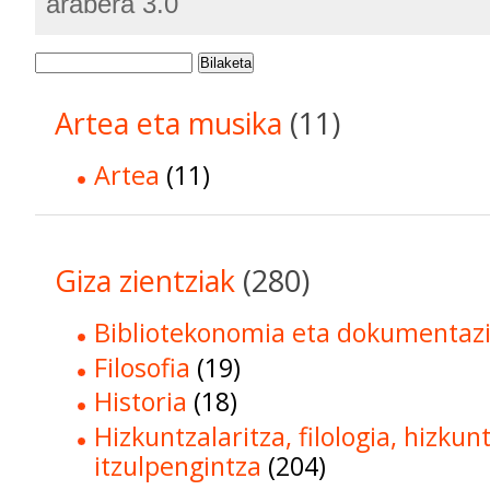
arabera 3.0
Bilaketa
Artea eta musika
(11)
Artea
(11)
Giza zientziak
(280)
Bibliotekonomia eta dokumentaz
Filosofia
(19)
Historia
(18)
Hizkuntzalaritza, filologia, hizkun
itzulpengintza
(204)