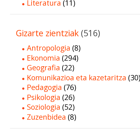
Literatura
(11)
Gizarte zientziak
(516)
Antropologia
(8)
Ekonomia
(294)
Geografia
(22)
Komunikazioa eta kazetaritza
(30
Pedagogia
(76)
Psikologia
(26)
Soziologia
(52)
Zuzenbidea
(8)