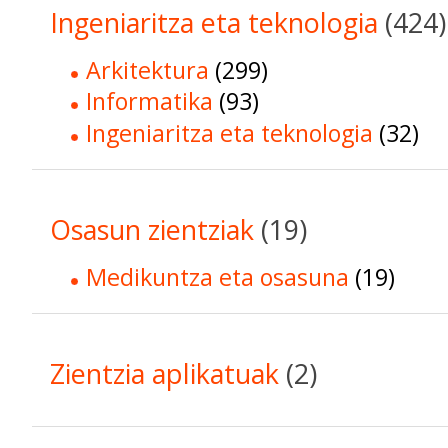
Ingeniaritza eta teknologia
(424)
Arkitektura
(299)
Informatika
(93)
Ingeniaritza eta teknologia
(32)
Osasun zientziak
(19)
Medikuntza eta osasuna
(19)
Zientzia aplikatuak
(2)