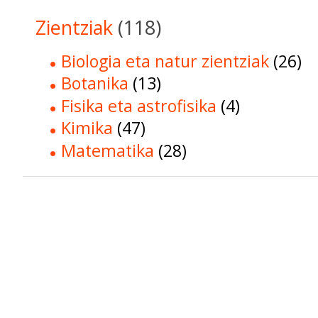
Zientziak
(118)
Biologia eta natur zientziak
(26)
Botanika
(13)
Fisika eta astrofisika
(4)
Kimika
(47)
Matematika
(28)