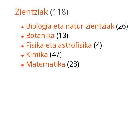
Zientziak
(118)
Biologia eta natur zientziak
(26)
Botanika
(13)
Fisika eta astrofisika
(4)
Kimika
(47)
Matematika
(28)