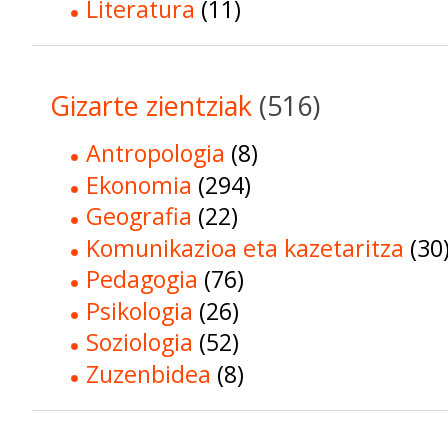
Literatura
(11)
Gizarte zientziak
(516)
Antropologia
(8)
Ekonomia
(294)
Geografia
(22)
Komunikazioa eta kazetaritza
(30
Pedagogia
(76)
Psikologia
(26)
Soziologia
(52)
Zuzenbidea
(8)