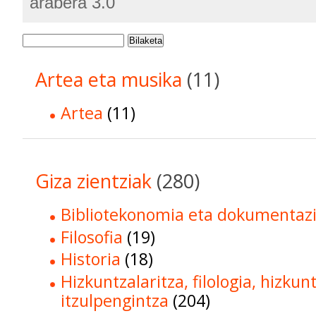
arabera 3.0
Bilaketa
Artea eta musika
(11)
Artea
(11)
Giza zientziak
(280)
Bibliotekonomia eta dokumentaz
Filosofia
(19)
Historia
(18)
Hizkuntzalaritza, filologia, hizkun
itzulpengintza
(204)