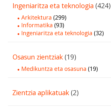
Ingeniaritza eta teknologia
(424)
Arkitektura
(299)
Informatika
(93)
Ingeniaritza eta teknologia
(32)
Osasun zientziak
(19)
Medikuntza eta osasuna
(19)
Zientzia aplikatuak
(2)