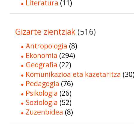
Literatura
(11)
Gizarte zientziak
(516)
Antropologia
(8)
Ekonomia
(294)
Geografia
(22)
Komunikazioa eta kazetaritza
(30
Pedagogia
(76)
Psikologia
(26)
Soziologia
(52)
Zuzenbidea
(8)