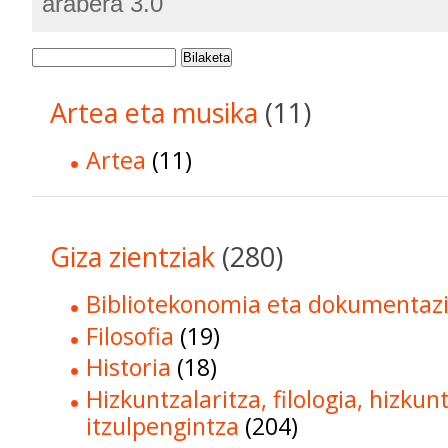
arabera 3.0
Bilaketa
Artea eta musika
(11)
Artea
(11)
Giza zientziak
(280)
Bibliotekonomia eta dokumentaz
Filosofia
(19)
Historia
(18)
Hizkuntzalaritza, filologia, hizkun
itzulpengintza
(204)