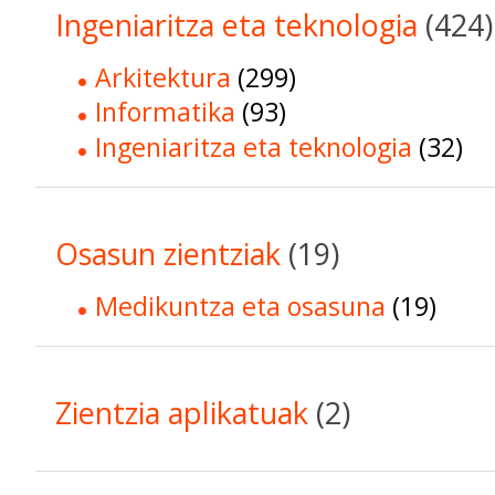
Ingeniaritza eta teknologia
(424)
Arkitektura
(299)
Informatika
(93)
Ingeniaritza eta teknologia
(32)
Osasun zientziak
(19)
Medikuntza eta osasuna
(19)
Zientzia aplikatuak
(2)