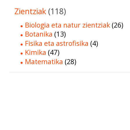
Zientziak
(118)
Biologia eta natur zientziak
(26)
Botanika
(13)
Fisika eta astrofisika
(4)
Kimika
(47)
Matematika
(28)