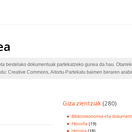
ea
te eta bestelako dokumentuak partekatzeko gunea da hau. Otarr
adu: Creative Commons, Aitortu-Partekatu baimen beraren arabe
Giza zientziak
(280)
Bibliotekonomia eta dokument
Filosofia
(19)
Historia
(18)