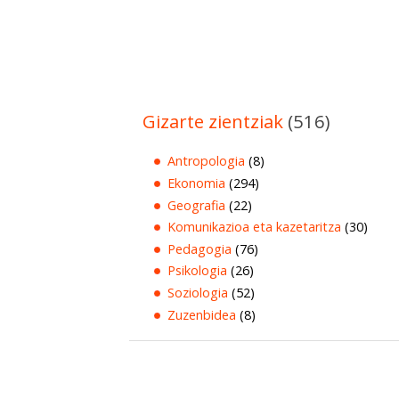
Gizarte zientziak
(516)
Antropologia
(8)
Ekonomia
(294)
Geografia
(22)
Komunikazioa eta kazetaritza
(30)
Pedagogia
(76)
Psikologia
(26)
Soziologia
(52)
Zuzenbidea
(8)