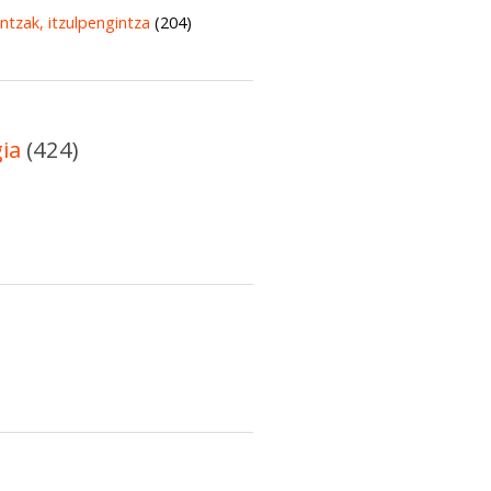
untzak, itzulpengintza
(204)
gia
(424)
)