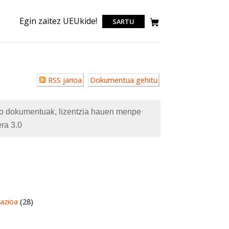
Egin zaitez UEUkide!
SARTU
Erabiltzailearen
RSS jarioa
Dokumentua gehitu
akzioak
eko dokumentuak, lizentzia hauen menpe
ra 3.0
azioa
(28)