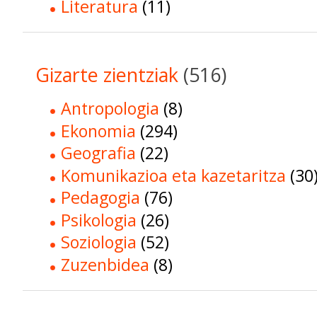
Literatura
(11)
Gizarte zientziak
(516)
Antropologia
(8)
Ekonomia
(294)
Geografia
(22)
Komunikazioa eta kazetaritza
(30
Pedagogia
(76)
Psikologia
(26)
Soziologia
(52)
Zuzenbidea
(8)