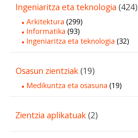
Ingeniaritza eta teknologia
(424)
Arkitektura
(299)
Informatika
(93)
Ingeniaritza eta teknologia
(32)
Osasun zientziak
(19)
Medikuntza eta osasuna
(19)
Zientzia aplikatuak
(2)