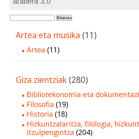
arabera 3.0
Bilaketa
Artea eta musika
(11)
Artea
(11)
Giza zientziak
(280)
Bibliotekonomia eta dokumentaz
Filosofia
(19)
Historia
(18)
Hizkuntzalaritza, filologia, hizkun
itzulpengintza
(204)