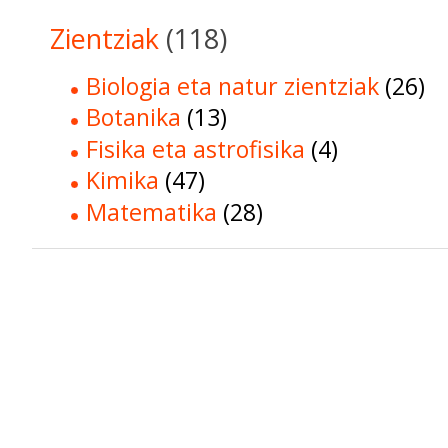
Zientziak
(118)
Biologia eta natur zientziak
(26)
Botanika
(13)
Fisika eta astrofisika
(4)
Kimika
(47)
Matematika
(28)