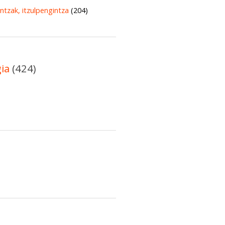
untzak, itzulpengintza
(204)
gia
(424)
)