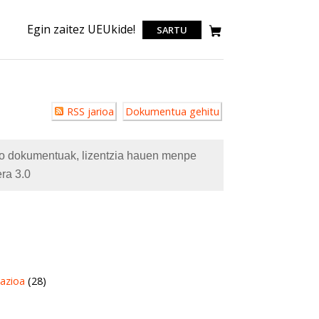
Egin zaitez UEUkide!
SARTU
Erabiltzailearen
RSS jarioa
Dokumentua gehitu
akzioak
eko dokumentuak, lizentzia hauen menpe
ra 3.0
azioa
(28)