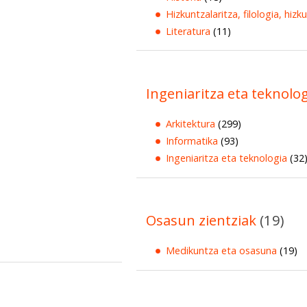
Hizkuntzalaritza, filologia, hizk
Literatura
(11)
Ingeniaritza eta teknolo
Arkitektura
(299)
Informatika
(93)
Ingeniaritza eta teknologia
(32
Osasun zientziak
(19)
Medikuntza eta osasuna
(19)