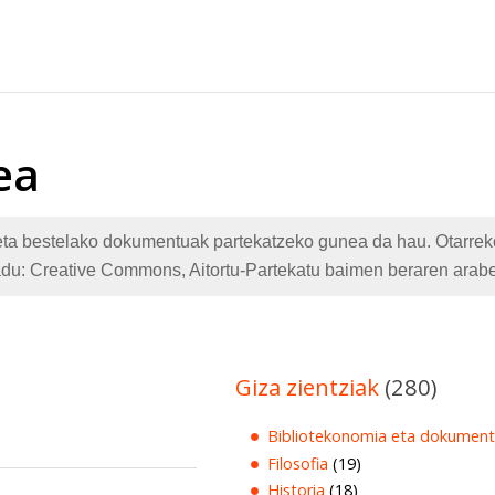
ea
te eta bestelako dokumentuak partekatzeko gunea da hau. Otarr
adu: Creative Commons, Aitortu-Partekatu baimen beraren arabe
Giza zientziak
(280)
Bibliotekonomia eta dokument
Filosofia
(19)
Historia
(18)