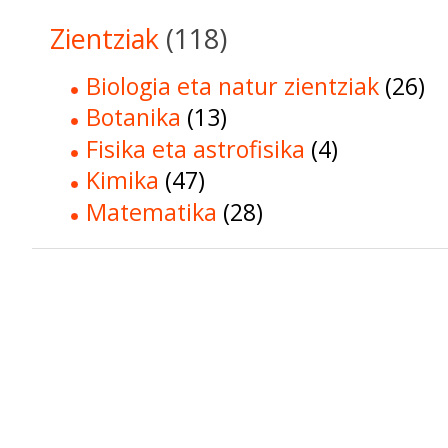
Zientziak
(118)
Biologia eta natur zientziak
(26)
Botanika
(13)
Fisika eta astrofisika
(4)
Kimika
(47)
Matematika
(28)