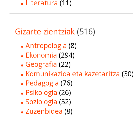
Literatura
(11)
Gizarte zientziak
(516)
Antropologia
(8)
Ekonomia
(294)
Geografia
(22)
Komunikazioa eta kazetaritza
(30
Pedagogia
(76)
Psikologia
(26)
Soziologia
(52)
Zuzenbidea
(8)