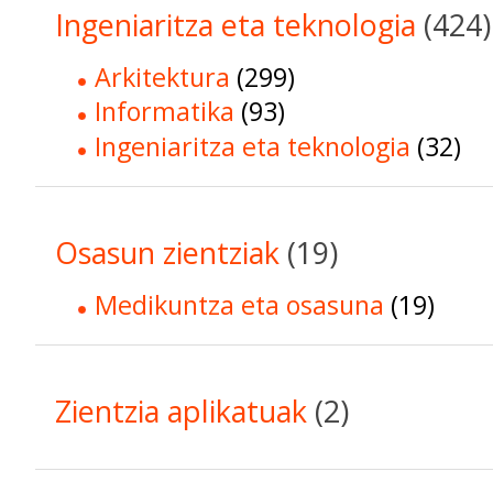
Ingeniaritza eta teknologia
(424)
Arkitektura
(299)
Informatika
(93)
Ingeniaritza eta teknologia
(32)
Osasun zientziak
(19)
Medikuntza eta osasuna
(19)
Zientzia aplikatuak
(2)