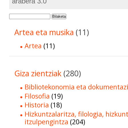
arabera 3.0
Bilaketa
Artea eta musika
(11)
Artea
(11)
Giza zientziak
(280)
Bibliotekonomia eta dokumentaz
Filosofia
(19)
Historia
(18)
Hizkuntzalaritza, filologia, hizkun
itzulpengintza
(204)