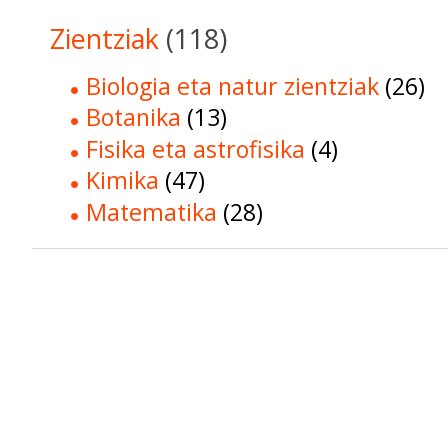
Zientziak
(118)
Biologia eta natur zientziak
(26)
Botanika
(13)
Fisika eta astrofisika
(4)
Kimika
(47)
Matematika
(28)