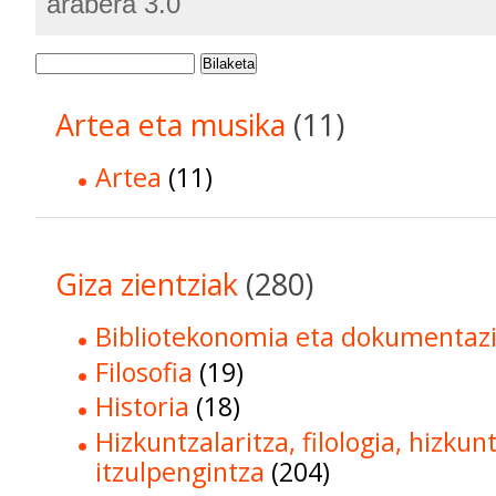
arabera 3.0
Bilaketa
Artea eta musika
(11)
Artea
(11)
Giza zientziak
(280)
Bibliotekonomia eta dokumentaz
Filosofia
(19)
Historia
(18)
Hizkuntzalaritza, filologia, hizkun
itzulpengintza
(204)