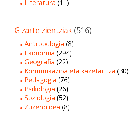
Literatura
(11)
Gizarte zientziak
(516)
Antropologia
(8)
Ekonomia
(294)
Geografia
(22)
Komunikazioa eta kazetaritza
(30
Pedagogia
(76)
Psikologia
(26)
Soziologia
(52)
Zuzenbidea
(8)