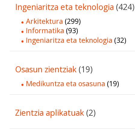
Ingeniaritza eta teknologia
(424)
Arkitektura
(299)
Informatika
(93)
Ingeniaritza eta teknologia
(32)
Osasun zientziak
(19)
Medikuntza eta osasuna
(19)
Zientzia aplikatuak
(2)