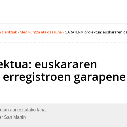
 zientziak
›
Medikuntza eta osasuna
›
GARATERM proiektua: euskararen os
ktua: euskararen
 erregistroen garapen
tetan aurkeztutako lana.
iar San Martin