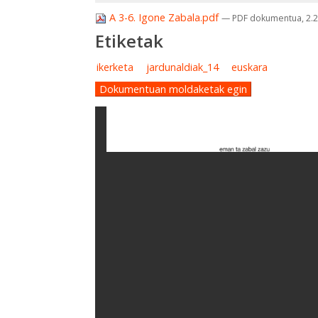
A 3-6. Igone Zabala.pdf
— PDF dokumentua, 2.2
Etiketak
ikerketa
jardunaldiak_14
euskara
Dokumentuan moldaketak egin