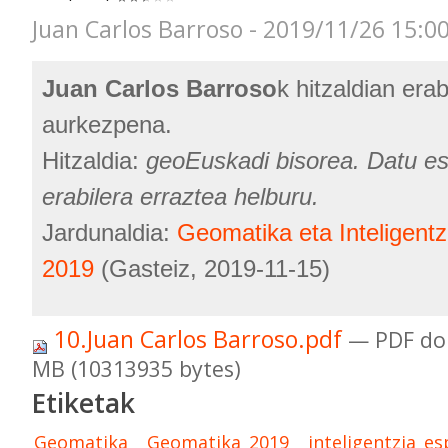
Juan Carlos Barroso - 2019/11/26 15:0
Juan Carlos Barroso
k hitzaldian erab
aurkezpena.
Hitzaldia:
geoEuskadi bisorea. Datu es
erabilera erraztea helburu.
Jardunaldia:
Geomatika eta Inteligentz
2019
(Gasteiz, 2019-11-15)
10.Juan Carlos Barroso.pdf
— PDF do
MB (10313935 bytes)
Etiketak
Geomatika
Geomatika_2019
inteligentzia_es