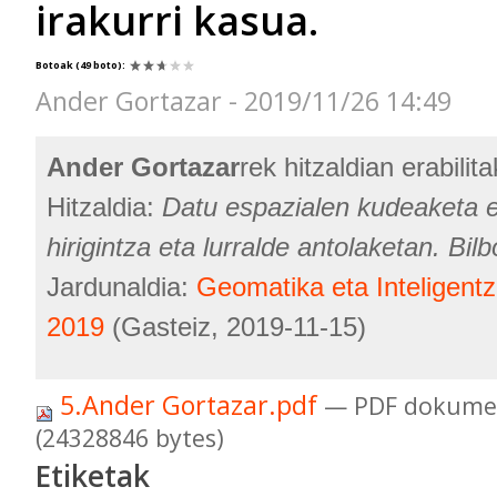
irakurri kasua.
Botoak
(49 boto)
:
Ander Gortazar - 2019/11/26 14:49
Ander Gortazar
rek hitzaldian erabili
Hitzaldia:
Datu espazialen kudeaketa e
hirigintza eta lurralde antolaketan. Bilb
Jardunaldia:
Geomatika eta Inteligentz
2019
(Gasteiz, 2019-11-15)
5.Ander Gortazar.pdf
— PDF dokumen
(24328846 bytes)
Etiketak