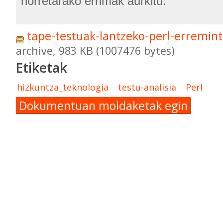
horretarako errimak aurkitu.
tape-testuak-lantzeko-perl-erremint
archive, 983 KB (1007476 bytes)
Etiketak
hizkuntza_teknologia
testu-analisia
Perl
Dokumentuan moldaketak egin