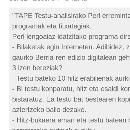
"TAPE Testu-analisirako Perl erreminta
programak eta fitxategiak.
Perl lengoaiaz idatzitako programa dira
- Bilaketak egin Interneten. Adibidez, z
gaurko Berria-ren edizio digitalean geh
3 izen bereziak?
- Testu bateko 10 hitz erabilienak aurki
- Bi testu konparatu, hitz eta esaldi 
bistaratuz. Ea testu bat bestearen kop
aztertzeko balio dezake.
- Hitz-bukaera eman eta testu batean