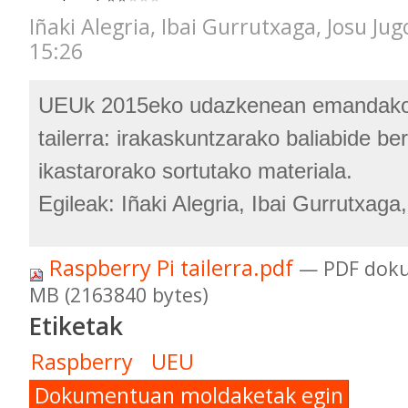
Iñaki Alegria, Ibai Gurrutxaga, Josu Ju
15:26
UEUk 2015eko udazkenean emandako 
tailerra: irakaskuntzarako baliabide ber
ikastarorako sortutako materiala.
Egileak: Iñaki Alegria, Ibai Gurrutxaga
Raspberry Pi tailerra.pdf
— PDF doku
MB (2163840 bytes)
Etiketak
Raspberry
UEU
Dokumentuan moldaketak egin