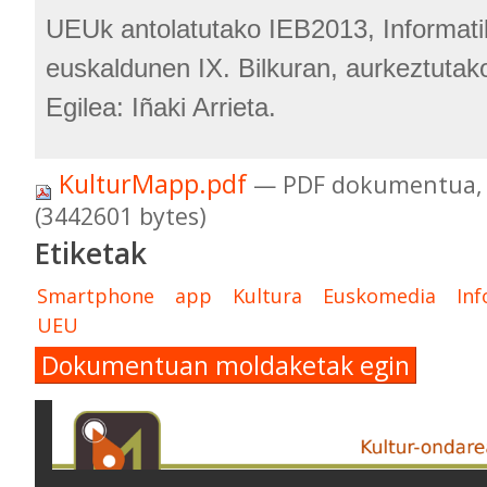
UEUk antolatutako IEB2013, Informati
euskaldunen IX. Bilkuran, aurkeztutak
Egilea: Iñaki Arrieta.
KulturMapp.pdf
— PDF dokumentua, 
(3442601 bytes)
Etiketak
Smartphone
app
Kultura
Euskomedia
Inf
UEU
Dokumentuan moldaketak egin