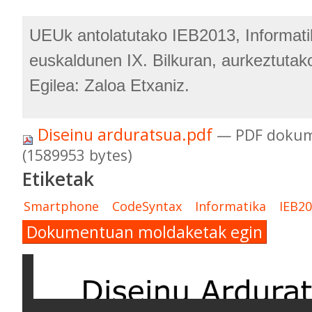
UEUk antolatutako IEB2013, Informati
euskaldunen IX. Bilkuran, aurkeztutak
Egilea: Zaloa Etxaniz.
Diseinu arduratsua.pdf
— PDF dokum
(1589953 bytes)
Etiketak
Smartphone
CodeSyntax
Informatika
IEB2
Dokumentuan moldaketak egin