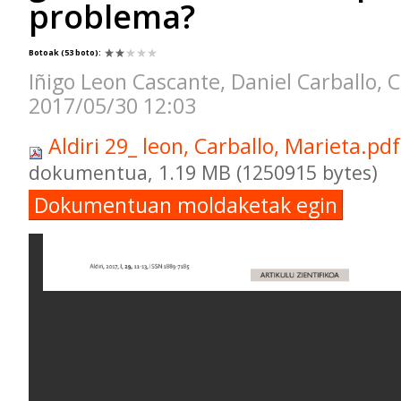
problema?
Botoak
(53 boto)
:
Iñigo Leon Cascante, Daniel Carballo, C
2017/05/30 12:03
Aldiri 29_ leon, Carballo, Marieta.pd
dokumentua, 1.19 MB (1250915 bytes)
Dokumentuan moldaketak egin