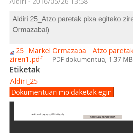
Aldiri - 2016/05/26 13:58
Aldiri 25_Atzo paretak pixa egiteko zir
Ormazabal)
25_ Markel Ormazabal_ Atzo paretak
ziren1.pdf
— PDF dokumentua, 1.37 MB 
Etiketak
Aldiri_25
Dokumentuan moldaketak egin