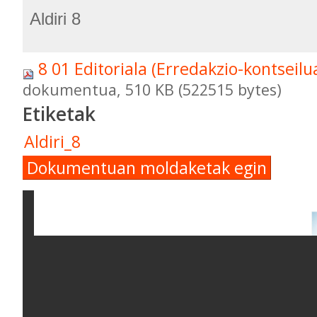
Aldiri 8
8 01 Editoriala (Erredakzio-kontseilu
dokumentua, 510 KB (522515 bytes)
Etiketak
Aldiri_8
Dokumentuan moldaketak egin