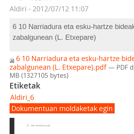
Aldiri - 2012/07/12 11:07
6 10 Narriadura eta esku-hartze bidea
zabalgunean (L. Etxepare)
6 10 Narriadura eta esku-hartze bid
zabalgunean (L. Etxepare).pdf
— PDF d
MB (1327105 bytes)
Etiketak
Aldiri_6
Dokumentuan moldaketak egin