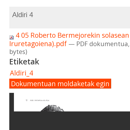
Aldiri 4
4 05 Roberto Bermejorekin solasean
Iruretagoiena).pdf
— PDF dokumentua, 
bytes)
Etiketak
Aldiri_4
Dokumentuan moldaketak egin