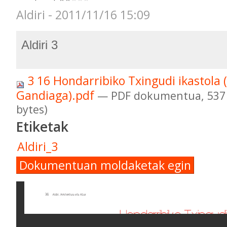
Aldiri - 2011/11/16 15:09
Aldiri 3
3 16 Hondarribiko Txingudi ikastola (
Gandiaga).pdf
— PDF dokumentua, 537 
bytes)
Etiketak
Aldiri_3
Dokumentuan moldaketak egin