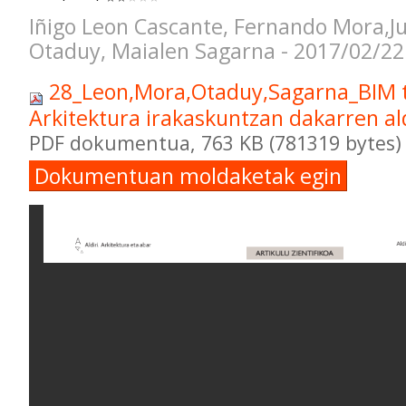
Iñigo Leon Cascante, Fernando Mora,J
Otaduy, Maialen Sagarna - 2017/02/22
28_Leon,Mora,Otaduy,Sagarna_BIM t
Arkitektura irakaskuntzan dakarren a
PDF dokumentua, 763 KB (781319 bytes)
Dokumentuan moldaketak egin