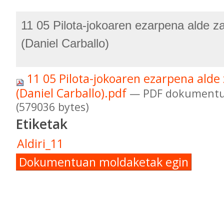
11 05 Pilota-jokoaren ezarpena alde z
(Daniel Carballo)
11 05 Pilota-jokoaren ezarpena alde
(Daniel Carballo).pdf
— PDF dokumentu
(579036 bytes)
Etiketak
Aldiri_11
Dokumentuan moldaketak egin