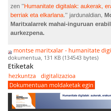
zen ''
Humanitate digitalak: aukerak, e
berriak eta elkarlana
.'' jardunaldian,
M
Maritxalarrek mahai-inguruan erabil
aurkezpena.
montse maritxalar - humanitate dig
dokumentua, 131 KB (134543 bytes)
Etiketak
hezkuntza
digitalizazioa
Dokumentuan moldaketak egin