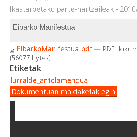
Ikastaroetako parte-hartzaileak - 2010
Eibarko Manifestua
EibarkoManifestua.pdf
— PDF dokum
(56077 bytes)
Etiketak
lurralde_antolamendua
Dokumentuan moldaketak egin