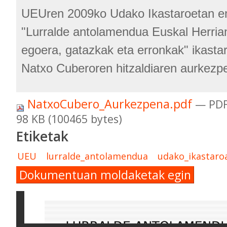
UEUren 2009ko Udako Ikastaroetan 
"Lurralde antolamendua Euskal Herria
egoera, gatazkak eta erronkak" ikasta
Natxo Cuberoren hitzaldiaren aurkezp
NatxoCubero_Aurkezpena.pdf
— PDF
98 KB (100465 bytes)
Etiketak
UEU
lurralde_antolamendua
udako_ikastaro
Dokumentuan moldaketak egin