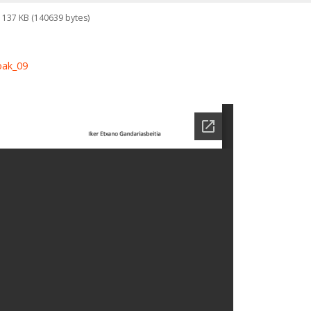
137 KB (140639 bytes)
oak_09