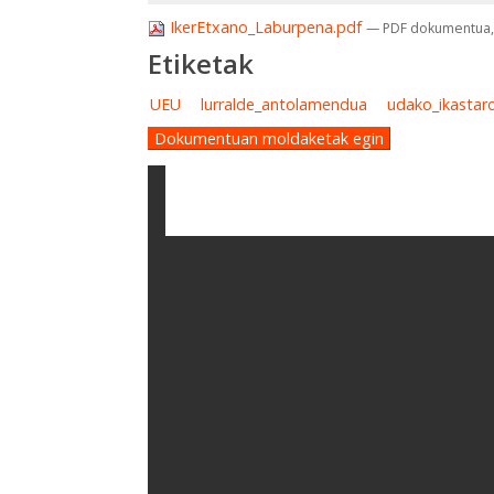
IkerEtxano_Laburpena.pdf
— PDF dokumentua, 
Etiketak
UEU
lurralde_antolamendua
udako_ikastar
Dokumentuan moldaketak egin