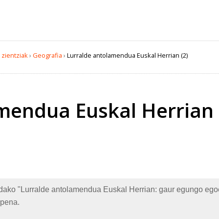
 zientziak
›
Geografia
›
Lurralde antolamendua Euskal Herrian (2)
mendua Euskal Herrian
ko "Lurralde antolamendua Euskal Herrian: gaur egungo egoer
rpena.