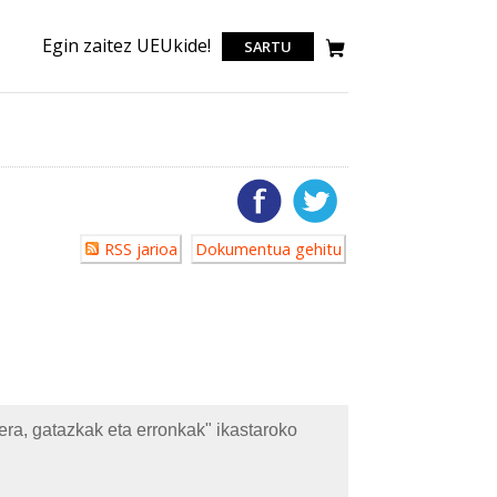
Egin zaitez UEUkide!
SARTU
Erabiltzailearen
RSS jarioa
Dokumentua gehitu
akzioak
a, gatazkak eta erronkak" ikastaroko