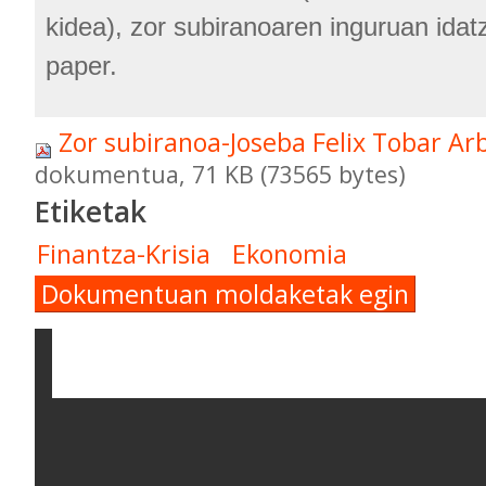
kidea), zor subiranoaren inguruan idat
paper.
Zor subiranoa-Joseba Felix Tobar Ar
dokumentua, 71 KB (73565 bytes)
Etiketak
Finantza-Krisia
Ekonomia
Dokumentuan moldaketak egin