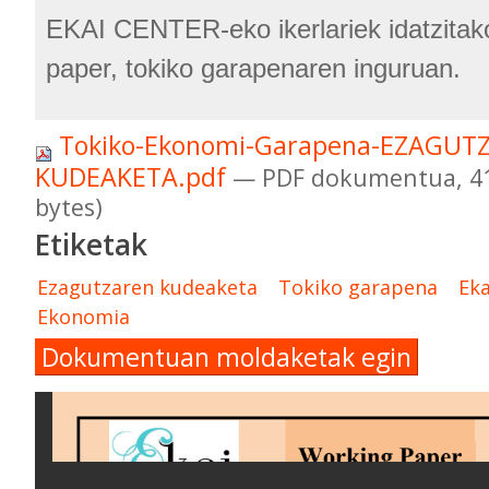
EKAI CENTER-eko ikerlariek idatzitak
paper, tokiko garapenaren inguruan.
Tokiko-Ekonomi-Garapena-EZAGUT
KUDEAKETA.pdf
— PDF dokumentua, 41
bytes)
Etiketak
Ezagutzaren kudeaketa
Tokiko garapena
Eka
Ekonomia
Dokumentuan moldaketak egin