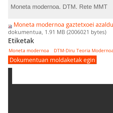
Moneta modernoa. DTM. Rete MMT
Moneta modernoa gaztetxoei azald
dokumentua, 1.91 MB (2006021 bytes)
Etiketak
Moneta modernoa
DTM-Diru Teoria Moderno
Dokumentuan moldaketak egin