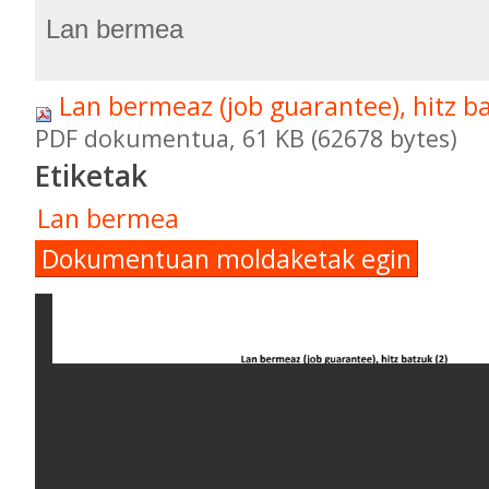
Lan bermea
Lan bermeaz (job guarantee), hitz ba
PDF dokumentua, 61 KB (62678 bytes)
Etiketak
Lan bermea
Dokumentuan moldaketak egin