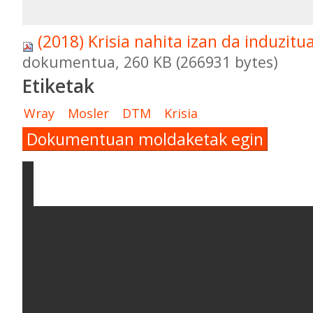
(2018) Krisia nahita izan da induzitu
dokumentua, 260 KB (266931 bytes)
Etiketak
Wray
Mosler
DTM
Krisia
Dokumentuan moldaketak egin