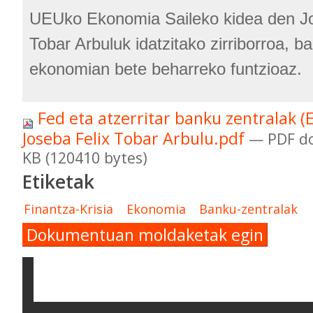
UEUko Ekonomia Saileko kidea den Jo
Tobar Arbuluk idatzitako zirriborroa, b
ekonomian bete beharreko funtzioaz.
Fed eta atzerritar banku zentralak (
Joseba Felix Tobar Arbulu.pdf
— PDF d
KB (120410 bytes)
Etiketak
Finantza-Krisia
Ekonomia
Banku-zentralak
Dokumentuan moldaketak egin