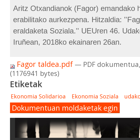
Aritz Otxandianok (Fagor) emandako h
erabilitako aurkezpena. Hitzaldia: ''Fa
eraldaketa Soziala.'' UEUren 46. Udak
Iruñean, 2018ko ekainaren 26an.
Fagor taldea.pdf
— PDF dokumentua,
(1176941 bytes)
Etiketak
Ekonomia Solidarioa
Ekonomia Soziala
udako
Dokumentuan moldaketak egin