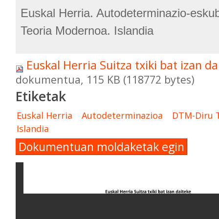
Euskal Herria. Autodeterminazio-eskub
Teoria Modernoa. Islandia
Euskal Herria Suitza txiki bat izan d
dokumentua, 115 KB (118772 bytes)
Etiketak
Euskal Herria
Autodeterminazioa
DTM-Diru 
Islandia
Dokumentuan moldaketak egin