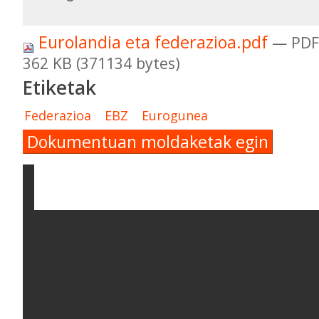
Eurolandia eta federazioa.pdf
— PDF
362 KB (371134 bytes)
Etiketak
Federazioa
EBZ
Eurogunea
Dokumentuan moldaketak egin