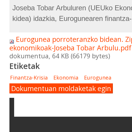
Joseba Tobar Arbuluren (UEUko Ekon
kidea) idazkia, Eurogunearen finantza-k
Eurogunea porroteranzko bidean. Zip
ekonomikoak-Joseba Tobar Arbulu.pd
dokumentua, 64 KB (66179 bytes)
Etiketak
Finantza-Krisia
Ekonomia
Eurogunea
Dokumentuan moldaketak egin