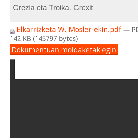
Grezia eta Troika. Grexit
Elkarrizketa W. Mosler-ekin.pdf
— P
142 KB (145797 bytes)
Dokumentuan moldaketak egin